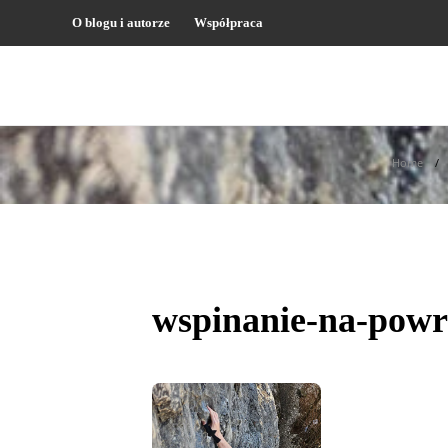
O blogu i autorze
Współpraca
Home
wspinanie-na-powr