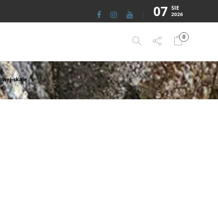
07
SIE
2026
0
owej-skale