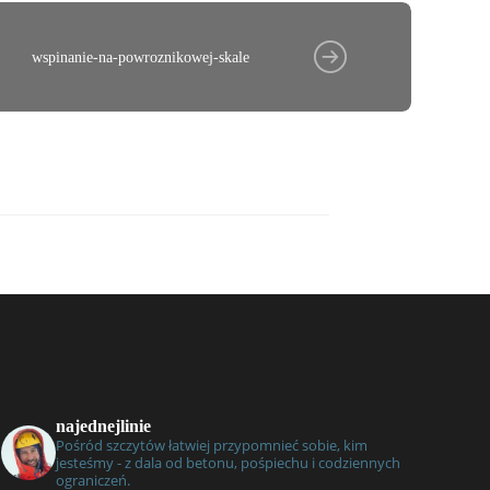
wspinanie-na-powroznikowej-skale
najednejlinie
Pośród szczytów łatwiej przypomnieć sobie, kim
jesteśmy - z dala od betonu, pośpiechu i codziennych
ograniczeń.