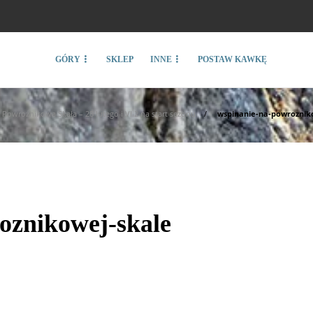
GÓRY
SKLEP
INNE
POSTAW KAWKĘ
Powroźnikowa Skała – 28 lutego i VI.2 na start sezonu
wspinanie-na-powroznik
oznikowej-skale