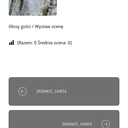
Głosy gości / Wystaw ocenę
[Razem:
0
Średnia ocena:
0
]
20260425_143054
20260425_143054