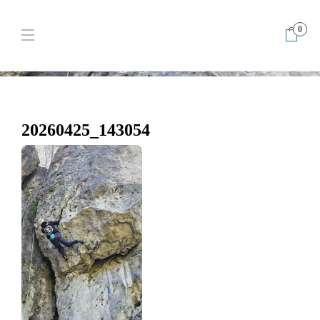
0
Home
Recepta na przejście Obladi-Oblada VI.2+ Totalny sztos!
20260425_143054
20260425_143054