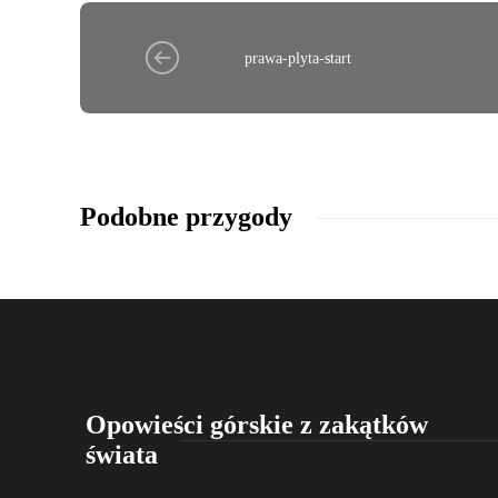
prawa-plyta-start
Podobne przygody
Opowieści górskie z zakątków
świata