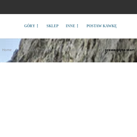
GÓRY
SKLEP
INNE
POSTAW KAWKĘ
Home
Łyse Skały – 3 jurajskie klasyki i walka o progres
prawa-plyta-start