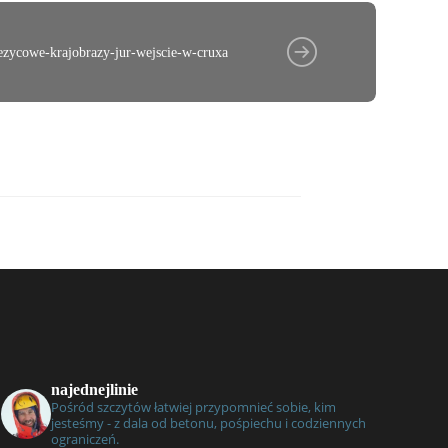
ezycowe-krajobrazy-jur-wejscie-w-cruxa
najednejlinie
Pośród szczytów łatwiej przypomnieć sobie, kim
jesteśmy - z dala od betonu, pośpiechu i codziennych
ograniczeń.