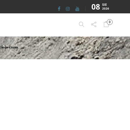
08
SIE
2026
0
cie-w-cruxa