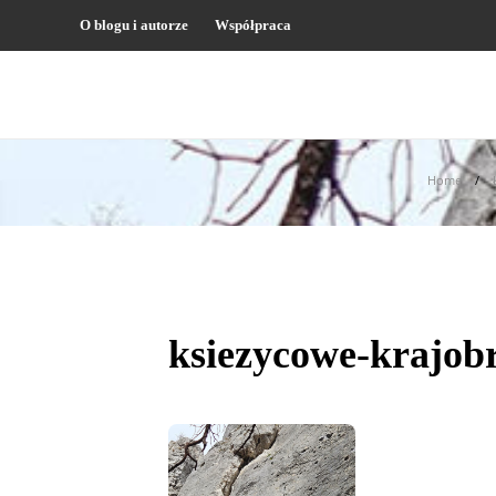
O blogu i autorze
Współpraca
Home
ksiezycowe-krajobr