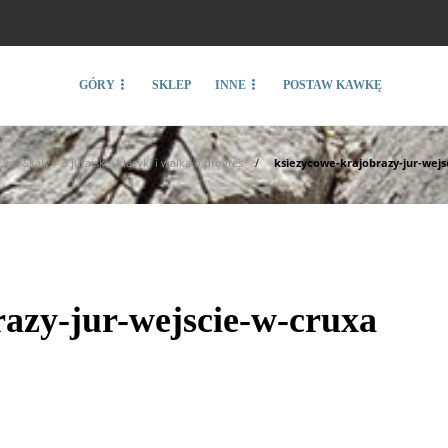
GÓRY
SKLEP
INNE
POSTAW KAWKĘ
Łyse Skały – 3 jurajskie klasyki i walka o progres
ksiezycowe-krajobrazy-jur-wejs
azy-jur-wejscie-w-cruxa