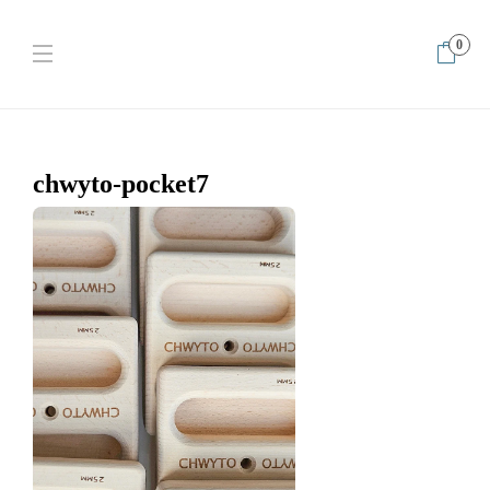
0
Home
CHWYTO pocket – TRENUJ 2x dziennie!
chwyto-pocket7
chwyto-pocket7