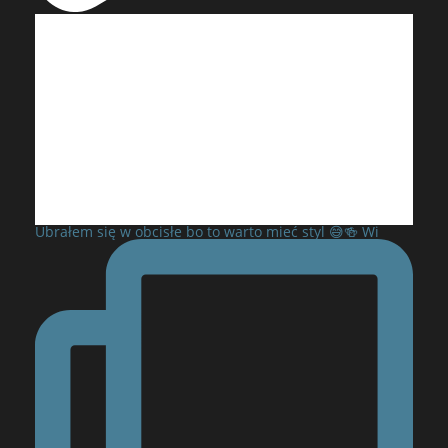
Ubrałem się w obcisłe bo to warto mieć styl 😅🍻 Wi