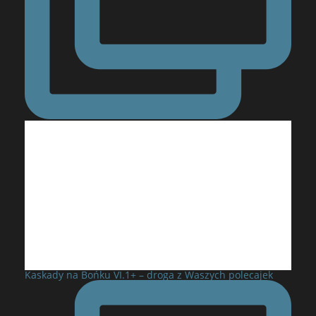
Kaskady na Bońku VI.1+ – droga z Waszych polecajek