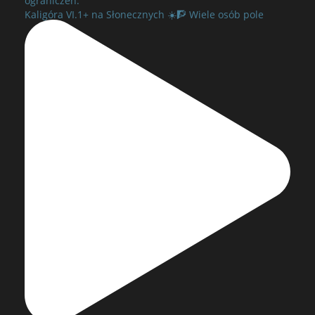
ograniczeń.
Kaligóra VI.1+ na Słonecznych ☀️🧗 Wiele osób pole