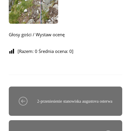
Głosy gości / Wystaw ocenę
[Razem:
0
Średnia ocena:
0
]
2-przeniesienie stanowiska augustova osterwa