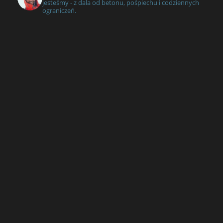
jesteśmy - z dala od betonu, pośpiechu i codziennych
ograniczeń.