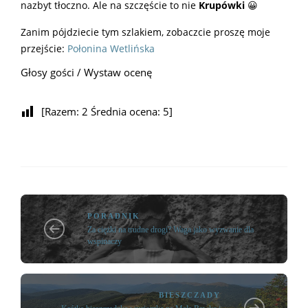
nazbyt tłoczno. Ale na szczęście to nie
Krupówki
😀
Zanim pójdziecie tym szlakiem, zobaczcie proszę moje
przejście:
Połonina Wetlińska
Głosy gości / Wystaw ocenę
[Razem:
2
Średnia ocena:
5
]
PORADNIK
Za ciężki na trudne drogi? Waga jako wyzwanie dla
wspinaczy
BIESZCZADY