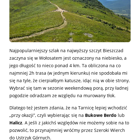
Najpopularniejszy szlak na najwyższy szczyt Bieszczad
zaczyna się w Wołosatem jest oznaczony na niebiesko, a
jego długość to nieco ponad 4 km. Ta obliczona na co
najmniej 2h trasa (w jednym kierunku) nie spodobała mi
się na tyle, że cierpiałbym katusze, idąc nią w obie strony.
Wybrać się tam w sezonie weekendową porą, przy ładnej
pogodzie odradzam ze względu na murowany tłok.
Dlatego też jestem zdania, że na Tarnicę lepiej wchodzić
„przy okazji”, czyli wybierając się na
Bukowe Berdo
lub
Halicz
. A jeśli z jakichś względów nie możemy sobie na to
pozwolić, to przynajmniej wróćmy przez Szeroki Wierch
do Ustrzyk Górnych.