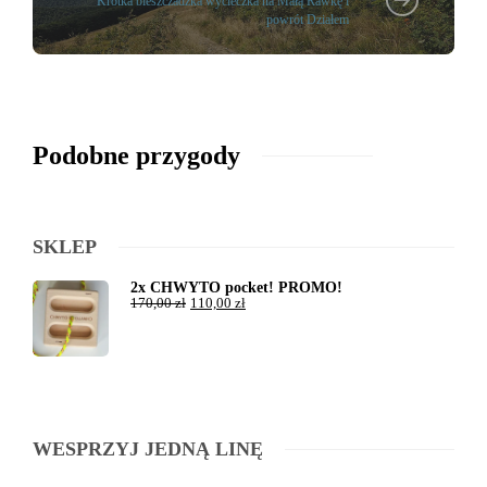
Krótka bieszczadzka wycieczka na Małą Rawkę i
powrót Działem
Podobne przygody
SKLEP
2x CHWYTO pocket! PROMO!
170,00
zł
110,00
zł
WESPRZYJ JEDNĄ LINĘ