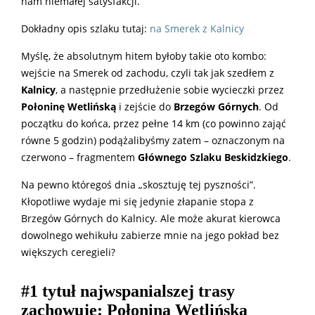
nam niemałej satysfakcji.
Dokładny opis szlaku tutaj:
na Smerek z Kalnicy
Myślę, że absolutnym hitem byłoby takie oto kombo:
wejście na Smerek od zachodu, czyli tak jak szedłem z
Kalnicy
, a następnie przedłużenie sobie wycieczki przez
Połoninę Wetlińską
i zejście do
Brzegów Górnych
. Od
początku do końca, przez pełne 14 km (co powinno zająć
równe 5 godzin) podążalibyśmy zatem – oznaczonym na
czerwono – fragmentem
Głównego Szlaku Beskidzkiego
.
Na pewno któregoś dnia „skosztuję tej pyszności”.
Kłopotliwe wydaje mi się jedynie złapanie stopa z
Brzegów Górnych do Kalnicy. Ale może akurat kierowca
dowolnego wehikułu zabierze mnie na jego pokład bez
większych ceregieli?
#1 tytuł najwspanialszej trasy
zachowuje
:
Połonina Wetlińska