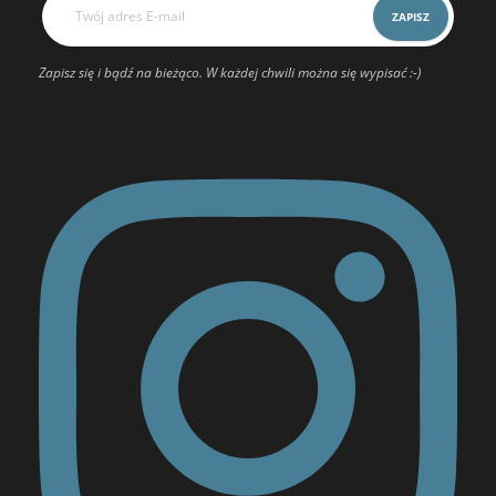
Zapisz się i bądź na bieżąco. W każdej chwili można się wypisać :-)