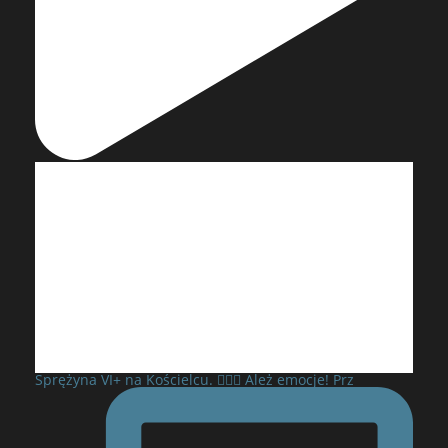
Sprężyna VI+ na Kościelcu. 🧗‍♂️⛰️ Ależ emocje! Prz