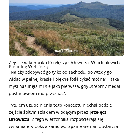
Zejście w kierunku Przełęczy Orłowicza. W oddali widać
Połoninę Wetlińską
„Należy zdobywać go tylko od zachodu, bo wtedy go
widać w pełnej krasie i piękne fotki cykać można” – taka
myśl nasunęła mi się jako pierwsza, gdy „srebrny medal
postanowiłem mu przyznać”.
Tytułem uzupełnienia tego konceptu niechaj będzie
zejście żółtym szlakiem wiodącym przez
przełęcz
Orłowicza
. Z tego wierzchołka rozpościerają się
wspaniałe widoki, a samo wdrapanie się nań dostarcza