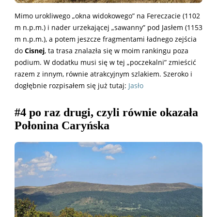
Mimo urokliwego „okna widokowego” na Fereczacie (1102
m n.p.m.) i nader urzekającej „sawanny” pod Jasłem (1153
m n.p.m.), a potem jeszcze fragmentami ładnego zejścia
do
Cisnej
, ta trasa znalazła się w moim rankingu poza
podium. W dodatku musi się w tej „poczekalni” zmieścić
razem z innym, równie atrakcyjnym szlakiem. Szeroko i
dogłębnie rozpisałem się już tutaj:
Jasło
#4 po raz drugi, czyli równie okazała
Połonina Caryńska