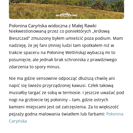
Połonina Caryńska widoczna z Małej Rawki
Niekwestionowaną przez co poniektórych „królową
Bieszczad” zmuszony byłem umieścić poza podium. Mam
nadzieję, że jej fani (mniej ludzi tam spotkałem niż w
trakcie spaceru na Połoninę Wetlińską) wybaczą mi to
posunięcie, ale jednak brak schroniska z prawdziwego
zdarzenia to spory minus.
Nie ma gdzie sensownie odpocząć dłuższą chwilę ani
napić się świeżo przyrządzonej kawusi. Człek takową
musiałby targać ze sobą w termosie. I jeszcze uważać pod
nogi na grzbiecie tej połoniny – tam, gdzie ostrych
kamieni miejscami jest od zatrzęsienia. Za to większość
pejzaży godna malowania światłem lub farbami:
Połonina
Caryńska