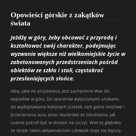
Opowieści górskie z zakątków
świata
Jeżdżę w góry, żeby obcować z przyrodą i
kształtować swój charakter, podejmując
wyzwania większe niż wielkomiejskie życie w
zabetonowanych przedstrzeniach pośród
obiektów ze szkła i stali, częstokroć
przesłaniających słońce.
Ideą, jaka mi przyświeca, jest zachęcenie Was do
wypadów w góry. Do spacerów wytyczonymi szlakami,
do wydeptywania kolejnych ścieżek, tam gdzie możliwe i
przecierania oczu (oraz okularów) ze zdumienia, jak
cudnie potrafi być w drodze na szczyt. Wierzę głęboko,
że dzięki takim aktywnościom człowiek staje się lepszy,