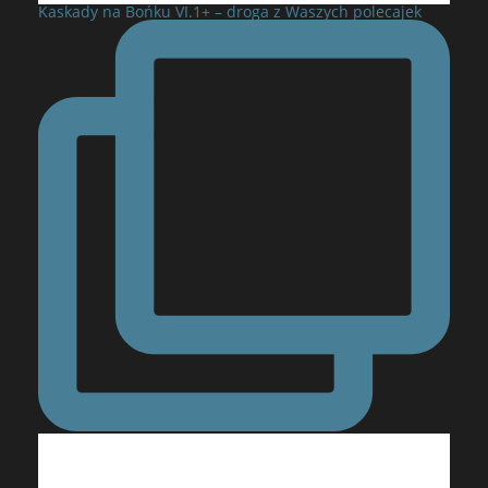
Kaskady na Bońku VI.1+ – droga z Waszych polecajek