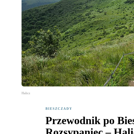
Halicz
BIESZCZADY
Przewodnik po Bies
Rozsypaniec – Hali