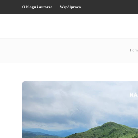
O blogu i autorze
Współpraca
Hom