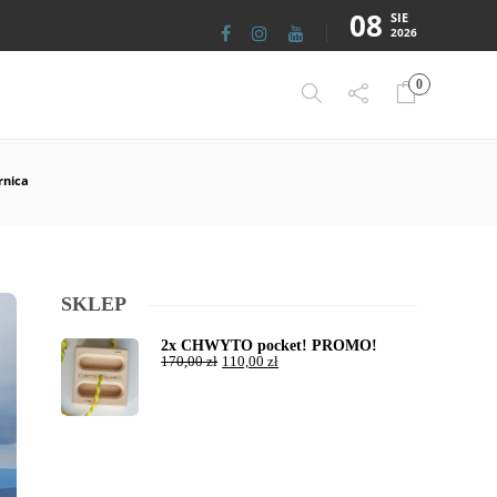
08
SIE
2026
0
rnica
SKLEP
2x CHWYTO pocket! PROMO!
170,00
zł
110,00
zł