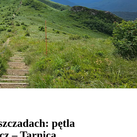
zczadach: pętla
cz – Tarnica