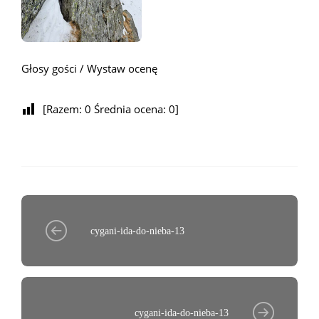
Głosy gości / Wystaw ocenę
[Razem:
0
Średnia ocena:
0
]
cygani-ida-do-nieba-13
cygani-ida-do-nieba-13