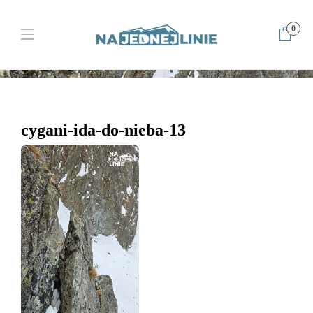
0
Home
Cygani idą do Nieba – kontrastowy mikst Kieżmarskiej Buli
cygani-ida-do-nieba-13
cygani-ida-do-nieba-13