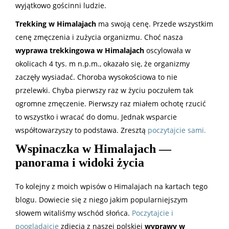
wyjątkowo gościnni ludzie.
Trekking w Himalajach
ma swoją cenę. Przede wszystkim
cenę zmęczenia i zużycia organizmu. Choć nasza
wyprawa trekkingowa w Himalajach
oscylowała w
okolicach 4 tys. m n.p.m., okazało się, że organizmy
zaczęły wysiadać. Choroba wysokościowa to nie
przelewki. Chyba pierwszy raz w życiu poczułem tak
ogromne zmęczenie. Pierwszy raz miałem ochotę rzucić
to wszystko i wracać do domu. Jednak wsparcie
współtowarzyszy to podstawa. Zresztą
poczytajcie sami.
Wspinaczka w Himalajach —
panorama i widoki życia
To kolejny z moich wpisów o Himalajach na kartach tego
blogu. Dowiecie się z niego jakim popularniejszym
słowem witaliśmy wschód słońca.
Poczytajcie i
pooglądajcie
zdjęcia z naszej polskiej
wyprawy w