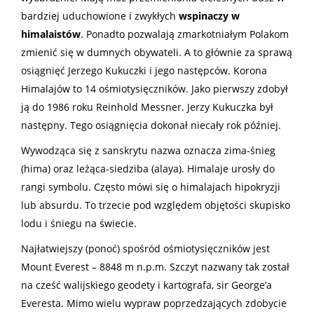
bardziej uduchowione i zwykłych
wspinaczy w
himalaistów
. Ponadto pozwalają zmarkotniałym Polakom
zmienić się w dumnych obywateli. A to głównie za sprawą
osiągnięć Jerzego Kukuczki i jego następców. Korona
Himalajów to 14 ośmiotysięczników. Jako pierwszy zdobył
ją do 1986 roku Reinhold Messner. Jerzy Kukuczka był
następny. Tego osiągnięcia dokonał niecały rok później.
Wywodząca się z sanskrytu nazwa oznacza zima-śnieg
(hima) oraz leżąca-siedziba (alaya). Himalaje urosły do
rangi symbolu. Często mówi się o himalajach hipokryzji
lub absurdu. To trzecie pod względem objętości skupisko
lodu i śniegu na świecie.
Najłatwiejszy (ponoć) spośród ośmiotysięczników jest
Mount Everest – 8848 m n.p.m. Szczyt nazwany tak został
na cześć walijskiego geodety i kartografa, sir George’a
Everesta. Mimo wielu wypraw poprzedzających zdobycie