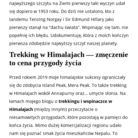
najwyższego szczytu na Ziemi pierwszy taki wyczyn udał
się dopiero w 1953 roku. Do dziś nie ustalono, kto z
tandemu Tenzing Norgay i Sir Edmund Hillary jako
pierwszy stanął na “dachu świata”. Wspinając się tam, nie
popełnię ich błędu. Udokumentuję, która z moich kończyn
pierwsza zdobędzie najwyższy szczyt naszej planety.
Trekking w Himalajach — zmęczenie
to cena przygody życia
Przed rokiem 2019 moje himalajskie sukcesy ograniczały
się do zdobycia Island Peak, Mera Peak. To także trekking
w Himalajach wokół Annapurny oraz… umycie słonia. Na
łamach mojego blogu o
trekkingu i wspinaczce w
Himalajach
(między innymi) przeczytacie o
niesamowitych przygodach, które pozostają w pamięci do
końca życia. Mimo dużej komercjalizacji regionu udało
nam się poznać smak życia mieszkańców Nepalu. To