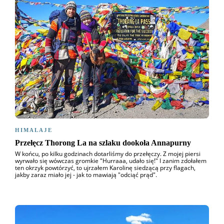
HIMALAJE
Przełęcz Thorong La na szlaku dookoła Annapurny
W końcu, po kilku godzinach dotarliśmy do przełęczy. Z mojej piersi
wyrwało się wówczas gromkie "Hurraaa, udało się!" I zanim zdołałem
ten okrzyk powtórzyć, to ujrzałem Karolinę siedzącą przy flagach,
jakby zaraz miało jej - jak to mawiają "odciąć prąd".