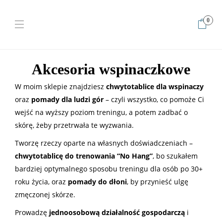
0
Home
Akcesoria wspinaczkowe
W moim sklepie znajdziesz
chwytotablice dla wspinaczy
oraz
pomady dla ludzi gór
– czyli wszystko, co pomoże Ci
wejść na wyższy poziom treningu, a potem zadbać o
skórę, żeby przetrwała te wyzwania.
Tworzę rzeczy oparte na własnych doświadczeniach –
chwytotablicę do trenowania “No Hang”
, bo szukałem
bardziej optymalnego sposobu treningu dla osób po 30+
roku życia, oraz
pomady do dłoni
, by przynieść ulgę
zmęczonej skórze.
Prowadzę
jednoosobową działalność gospodarczą
i