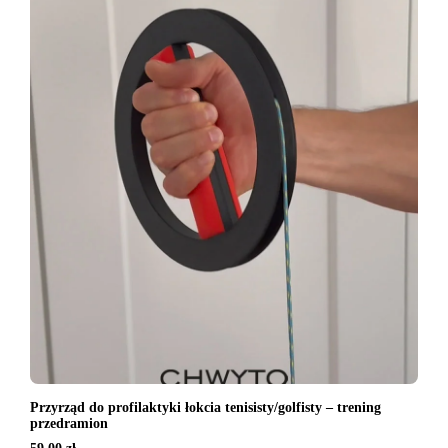
Przyrząd do profilaktyki łokcia tenisisty/golfisty – trening
przedramion