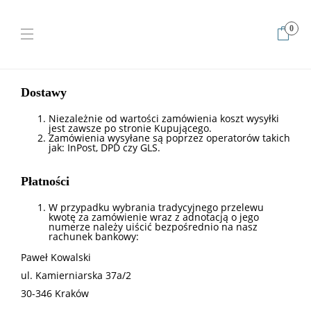
0
Home
Dostawa i płatności
Dostawy
Niezależnie od wartości zamówienia koszt wysyłki
jest zawsze po stronie Kupującego.
Zamówienia wysyłane są poprzez operatorów takich
jak: InPost, DPD czy GLS.
Płatności
W przypadku wybrania tradycyjnego przelewu
kwotę za zamówienie wraz z adnotacją o jego
numerze należy uiścić bezpośrednio na nasz
rachunek bankowy:
Paweł Kowalski
ul. Kamierniarska 37a/2
30-346 Kraków