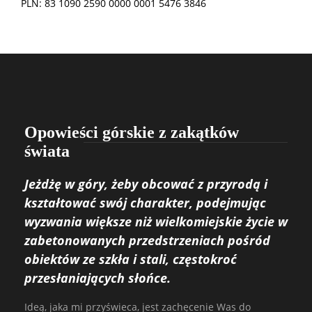
PLN: 83 1090 2590 0000 0001 5476 3846
Opowieści górskie z zakątków
świata
Jeżdżę w góry, żeby obcować z przyrodą i
kształtować swój charakter, podejmując
wyzwania większe niż wielkomiejskie życie w
zabetonowanych przedstrzeniach pośród
obiektów ze szkła i stali, częstokroć
przesłaniających słońce.
Ideą, jaka mi przyświeca, jest zachęcenie Was do