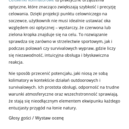
Celowniki kolimatorowe
to praktyczne urządzenia
optyczne, które znacząco zwiększają szybkość i precyzję
celowania. Dzięki projekcji punktu celowniczego na
soczewce, użytkownik nie musi idealnie ustawiać oka
względem osi optycznej – wystarczy, że czerwona lub
zielona kropka znajduje się na celu. To rozwiązanie
sprawdza się zarówno w strzelectwie sportowym, jak i
podczas polowań czy survivalowych wypraw, gdzie liczy
się niezawodność, intuicyjna obsługa i błyskawiczna
reakcja.
Nie sposób przecenić potencjału, jaki niosą ze sobą
kolimatory w kontekście działań outdoorowych i
survivalowych. Ich prostota obsługi, odporność na trudne
warunki atmosferyczne oraz wszechstronność sprawiają,
że stają się nieodłącznym elementem ekwipunku każdego
entuzjasty przygód na łonie natury.
Głosy gości / Wystaw ocenę