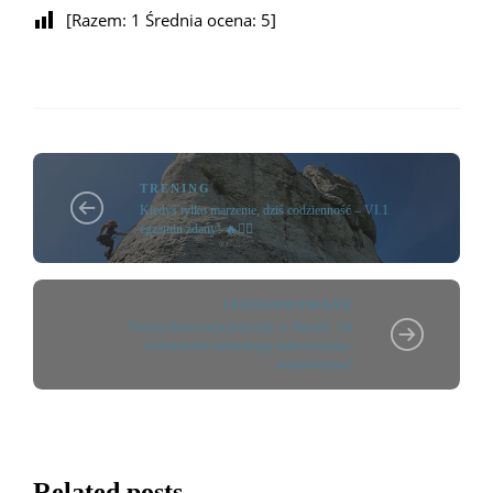
[Razem:
1
Średnia ocena:
5
]
TRENING
Kiedyś tylko marzenie, dziś codzienność – VI.1
egzamin zdany! 🔥🧗‍♂️
SPONSOROWANE
Nocna obserwacja przyrody w Tatrach: Jak
wykorzystać technologię noktowizyjną i
termowizyjną?
Related posts