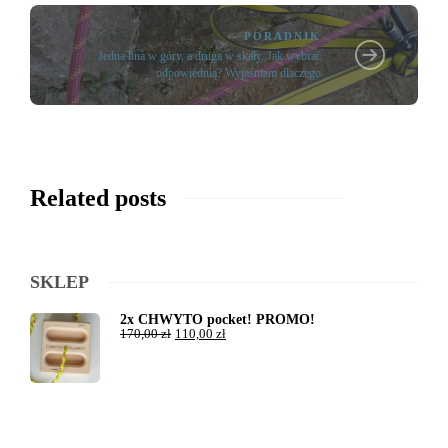
PORADNIK
Jedna lina w góry, a druga w skały. Jak wybrać
odpowiednią? Wyjaśniam dlaczego
Related posts
SKLEP
2x CHWYTO pocket! PROMO!
170,00
zł
110,00
zł