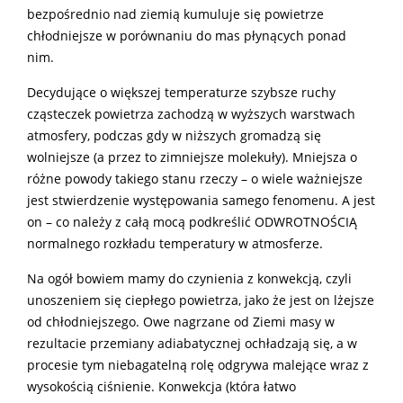
bezpośrednio nad ziemią kumuluje się powietrze
chłodniejsze w porównaniu do mas płynących ponad
nim.
Decydujące o większej temperaturze szybsze ruchy
cząsteczek powietrza zachodzą w wyższych warstwach
atmosfery, podczas gdy w niższych gromadzą się
wolniejsze (a przez to zimniejsze molekuły). Mniejsza o
różne powody takiego stanu rzeczy – o wiele ważniejsze
jest stwierdzenie występowania samego fenomenu. A jest
on – co należy z całą mocą podkreślić ODWROTNOŚCIĄ
normalnego rozkładu temperatury w atmosferze.
Na ogół bowiem mamy do czynienia z konwekcją, czyli
unoszeniem się ciepłego powietrza, jako że jest on lżejsze
od chłodniejszego. Owe nagrzane od Ziemi masy w
rezultacie przemiany adiabatycznej ochładzają się, a w
procesie tym niebagatelną rolę odgrywa malejące wraz z
wysokością ciśnienie. Konwekcja (która łatwo