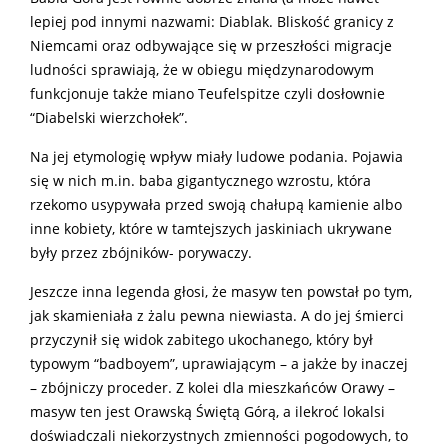
lepiej pod innymi nazwami: Diablak. Bliskość granicy z
Niemcami oraz odbywające się w przeszłości migracje
ludności sprawiają, że w obiegu międzynarodowym
funkcjonuje także miano Teufelspitze czyli dosłownie
“Diabelski wierzchołek”.
Na jej etymologię wpływ miały ludowe podania. Pojawia
się w nich m.in. baba gigantycznego wzrostu, która
rzekomo usypywała przed swoją chałupą kamienie albo
inne kobiety, które w tamtejszych jaskiniach ukrywane
były przez zbójników- porywaczy.
Jeszcze inna legenda głosi, że masyw ten powstał po tym,
jak skamieniała z żalu pewna niewiasta. A do jej śmierci
przyczynił się widok zabitego ukochanego, który był
typowym “badboyem”, uprawiającym – a jakże by inaczej
– zbójniczy proceder. Z kolei dla mieszkańców Orawy –
masyw ten jest Orawską Świętą Górą, a ilekroć lokalsi
doświadczali niekorzystnych zmienności pogodowych, to