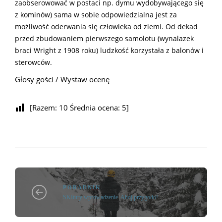
zaobserowować w postaci np. dymu wydobywającego się
z kominów) sama w sobie odpowiedzialna jest za
możliwość oderwania się człowieka od ziemi. Od dekad
przed zbudowaniem pierwszego samolotu (wynalazek
braci Wright z 1908 roku) ludzkość korzystała z balonów i
sterowców.
Głosy gości / Wystaw ocenę
[Razem:
10
Średnia ocena:
5
]
PORADNIK
SKItury wprowadzenie. Ahoj przygodo!