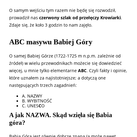
O samym wejściu tym razem nie będę się rozwodził,
prowadził nas
czerwony szlak od przełęczy Krowiarki
.
Zdaje się, że koło 3 godzin to nam zajęło.
ABC masywu Babiej Góry
O samej Babiej Górze (1722-1725 m n.p.m. zależnie od
źródeł) w wielu przewodnikach możecie się dowiedzieć
więcej, u mnie tylko elementarne
ABC
. Czyli fakty i opinie,
które uznałem za najistotniejsze; a dotyczą one
następujących trzech zagadnień:
A. NAZWY
B. WYBITNOŚĆ
C. UNES
C
O
A jak NAZWA. Skąd wzięła się Babia
góra?
Babia Góra jest równie dobrze znana (a może nawet