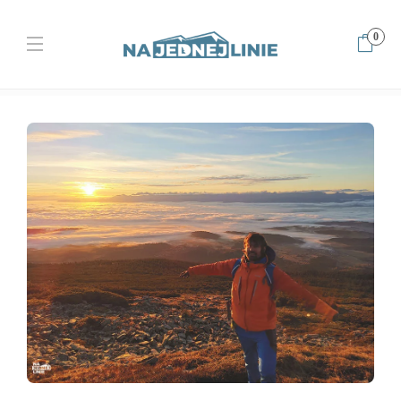
0
Home
Opowieści
Babia Góra i chmury pod stopami, czyli o
zjawisku inwersji