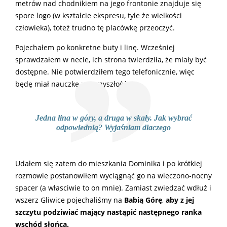
metrów nad chodnikiem na jego frontonie znajduje się
spore logo (w kształcie ekspresu, tyle że wielkości
człowieka), toteż trudno tę placówkę przeoczyć.
Pojechałem po konkretne buty i linę. Wcześniej
sprawdzałem w necie, ich strona twierdziła, że miały być
dostępne. Nie potwierdziłem tego telefonicznie, więc
będę miał nauczkę na przyszłość.
Jedna lina w góry, a druga w skały. Jak wybrać
odpowiednią? Wyjaśniam dlaczego
Udałem się zatem do mieszkania Dominika i po krótkiej
rozmowie postanowiłem wyciągnąć go na wieczono-nocny
spacer (a własciwie to on mnie). Zamiast zwiedzać wdłuż i
wszerz Gliwice pojechaliśmy na
Babią Górę
,
aby z jej
szczytu podziwiać mający nastąpić następnego ranka
wschód słońca.