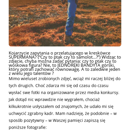
Kojarzycie zapytania o przelatującego w kreskówce
SUPERMANA? (“Czy to ptak czy to samolot…?”) Widząc to
zdjęcie, chyba można zadać pytania: czy to ptak czy to
woskowa figura? Nie, to JEDNORĘKI BANDYTA górski,
który potrafi zachować równowagę. A to zaledwie jeden
z wielu jego talentów ?
Mimo wieluset zrobionych zdjęć, wciąż mi raczej bliżej do
tych drugich. Choć zdarza mi się od czasu do czasu
wysłać swe fotki na organizowane przez media konkursy.
Jak dotąd nic wprawdzie nie wygrałem, chociaż
kilkukrotnie usłyszałem od znajomych, że udało mi się
uchwycić zgrabny kadr. Mam nadzieję, że podobnie – w
sposób pozytywny – w Waszej pamięci zapiszą się
poniższe fotografie: