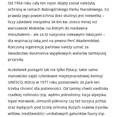
Od 1954 roku cały ten rejon objęty został należytą
ochroną w ramach Babiogórskiego Parku Narodowego. Co
prawda jego powierzchnia (bez otuliny) jest niewielka –
liczy zaledwie niespełna 34 km kw. (nieco mniej niż
warszawski Mokotów, na którym do niedawna
mieszkałem) – ale za to nasycona ciekawymi lokacjami –
dla wspinaczy taką jest na pewno Perć Akademików).
Rzeczoną ingerencję państwa należy uznać za
świadectwo docenienia wyjątkowych walorów tamtejszej
przyrody.
Aczkolwiek postąpili tak nie tylko Polacy: takie samo
stanowisko zajęli członkowie międzynarodowej komisji
UNESCO, którzy w 1977 roku postanowili, że park ten
trzeba chronić dla potomności. Od tamtej chwili siedliska
rzadkiej rośliności (np. wyblin jednolistny, tocja alpejska,
tojad morawski, zimoziół północny czy też turzyca pchla)
oraz będących pod ścisłą ochroną dużych ssaków (rysiów,
wilków, niedźwiedzi) i unikatowych gatunków fauny (np.