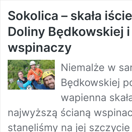
Sokolica – skała iśc
Doliny Będkowskiej i
wspinaczy
Niemalże w sa
Będkowskiej po
wapienna skała
najwyższą ścianą wspinac
stanęliśmy na jej szczycie