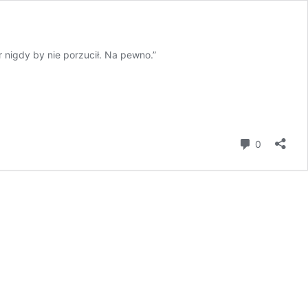
r nigdy by nie porzucił. Na pewno.”
komentar
0